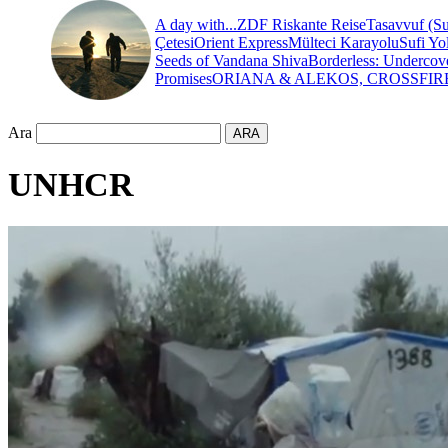
A day with...
ZDF Riskante Reise
Tasavvuf (Su
Çetesi
Orient Express
Mülteci Karayolu
Sufi Yo
Seeds of Vandana Shiva
Borderless: Undercov
Promises
ORIANA & ALEKOS, CROSSFIR
Ara
UNHCR