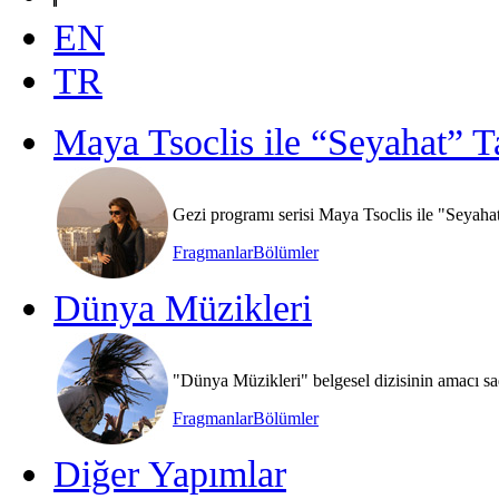
EN
TR
Maya Tsoclis ile “Seyahat” T
Gezi programı serisi Maya Tsoclis ile "Seyaha
Fragmanlar
Bölümler
Dünya Müzikleri
"Dünya Müzikleri" belgesel dizisinin amacı sa
Fragmanlar
Bölümler
Diğer Yapımlar