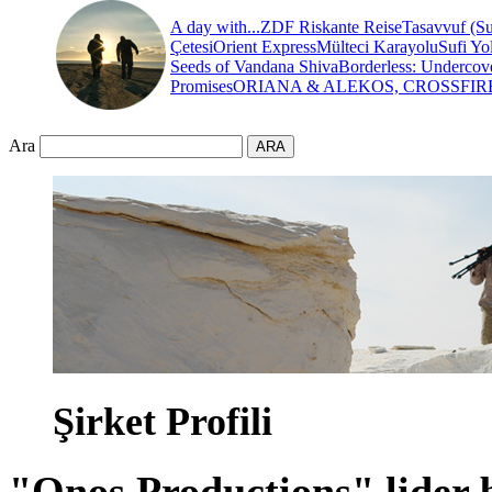
A day with...
ZDF Riskante Reise
Tasavvuf (Su
Çetesi
Orient Express
Mülteci Karayolu
Sufi Yo
Seeds of Vandana Shiva
Borderless: Undercov
Promises
ORIANA & ALEKOS, CROSSFIR
Ara
Şirket Profili
"Onos Productions" lider b