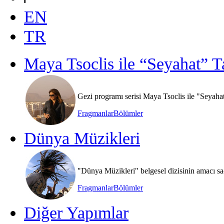
EN
TR
Maya Tsoclis ile “Seyahat” T
Gezi programı serisi Maya Tsoclis ile "Seyaha
Fragmanlar
Bölümler
Dünya Müzikleri
"Dünya Müzikleri" belgesel dizisinin amacı sa
Fragmanlar
Bölümler
Diğer Yapımlar