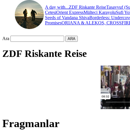
A day with...
ZDF Riskante Reise
Tasavvuf (Su
Çetesi
Orient Express
Mülteci Karayolu
Sufi Yo
Seeds of Vandana Shiva
Borderless: Undercov
Promises
ORIANA & ALEKOS, CROSSFIR
Ara
ZDF Riskante Reise
Fragmanlar