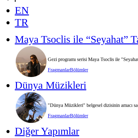
EN
TR
Maya Tsoclis ile “Seyahat” T
Gezi programı serisi Maya Tsoclis ile "Seyaha
Fragmanlar
Bölümler
Dünya Müzikleri
"Dünya Müzikleri" belgesel dizisinin amacı sa
Fragmanlar
Bölümler
Diğer Yapımlar