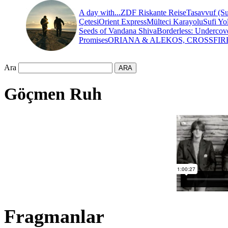
A day with...
ZDF Riskante Reise
Tasavvuf (Su
Çetesi
Orient Express
Mülteci Karayolu
Sufi Yo
Seeds of Vandana Shiva
Borderless: Undercov
Promises
ORIANA & ALEKOS, CROSSFIR
Ara
Göçmen Ruh
Fragmanlar